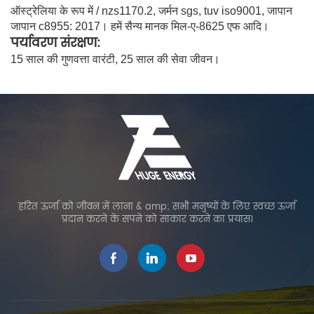
ऑस्ट्रेलिया के रूप में / nzs1170.2, जर्मन sgs, tuv iso9001, जापान
जापान c8955: 2017। हमें सैन्य मानक मिल-ए-8625 एफ आदि।
पर्यावरण संरक्षण:
15 साल की गुणवत्ता वारंटी, 25 साल की सेवा जीवन।
हरित ऊर्जा को जीवन में लाना & amp; सभी मनुष्यों के लिए स्वच्छ ऊर्जा
प्रदान करने के सपने को साकार करने का प्रयास।