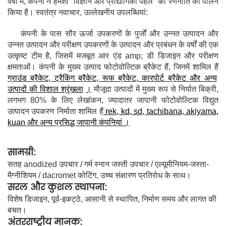
वर्षों में, कंपनी ने हमेशा "विज्ञान और प्रौद्योगिकी पहले" की रणनीति का पालन
किया है। स्वतंत्र नवाचार, उल्लेखनीय उपलब्धियां:
कंपनी के पास सौर ऊर्जा उपकरणों के पुर्जों और उन्नत उत्पादन और
उन्नत उत्पादन और परीक्षण उपकरणों के उत्पादन और प्रबंधन के वर्षों की एक
उत्कृष्ट टीम है, जिसमें मजबूत आर एंड amp; डी डिजाइन और परीक्षण
क्षमताओं। कंपनी के मुख्य उत्पाद फोटोवोल्टिक ब्रैकेट हैं, जिनमें शामिल हैं
ग्राउंड ब्रैकेट, ट्रैकिंग ब्रैकेट, रूफ ब्रैकेट, कारपोर्ट ब्रैकेट और अन्य
उत्पादों की विशाल श्रृंखला
।
मौजूदा उत्पादों में मुख्य रूप से निर्यात बिक्री,
लगभग 80% के लिए लेखांकन, ज्यादातर जापानी फोटोवोल्टिक विद्युत
उत्पादन उपकरण निर्माता शामिल हैं
rek, kd, sd, tachibana, akiyama,
kuan और अन्य प्रसिद्ध जापानी कंपनियां
।
सामग्री:
सतह anodized उपचार / गर्म स्नान जस्ती उपचार / एल्यूमीनियम-जस्ता-
मैग्नीशियम / dacromet कोटिंग, उच्च संक्षारण प्रतिरोध के साथ।
सरल और कुशल स्थापना:
विशेष डिजाइन, पूर्व-इकट्ठे, आसानी से स्थापित, निर्माण समय और लागत की
बचत।
अंतरराष्ट्रीय मानक: