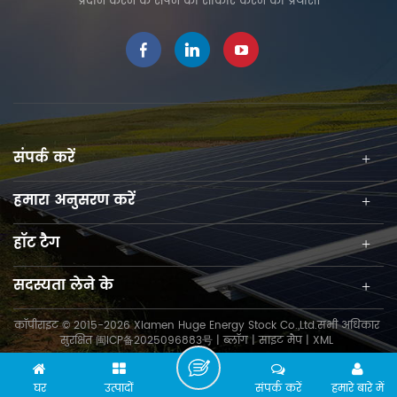
प्रदान करने के सपने को साकार करने का प्रयास।
उत्पादन और स्थापना क्षमता की
दक्षता को बढ़ाता है। इसके अलावा,
इसे आसानी से स्थापित किया जा
सकता है और लागत बचाता है।
संपर्क करें
हमारा अनुसरण करें
हॉट टैग
सदस्यता लेने के
कॉपीराइट © 2015-2026 Xiamen Huge Energy Stock Co.,Ltd.सभी अधिकार
सुरक्षित
闽ICP备2025096883号
|
ब्लॉग
|
साइट मैप
|
XML
घर
उत्पादों
संपर्क करें
हमारे बारे में