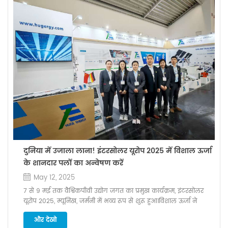
निम्न-कार्बन परिवर्तन को नई गति मिलेगी। विशाल ऊर्जा सौर के लिए बढ़ते
सिस्टम धातु छतों में उच्च-शक्ति, संक्षारण-प्रतिरोधी एल्यूमीनियम प्रोफाइल
का उपयोग किया गया है। इसका हल्का डिज़ाइन छत पर भार को कम
करता है और साथ ही तूफान और भारी बारिश जैसे चरम मौसम के खिलाफ
मजबूत सुरक्षा प्रदान करता है। धातु की छत क्लैंप जलरोधी परत में प्रवेश
किए बिना छत के साथ एक तंग फिट सुनिश्चित करते हैं, जिससे स्थापना
सरल और सुविधाजनक हो जाती है। इसके अतिरिक्त, माउंटिंग सिस्टम में
बीच की दूरी को अनुकूलित करके "थर्मल इन्सुलेशन और दक्षता वृद्धि"
अवधारणा शामिल है सौर मॉड्यूल इससे छत पर प्राकृतिक वेंटिलेशन परत
का निर्माण होगा, जिससे घर के अंदर का तापम�
दुनिया में उजाला लाना! इंटरसोलर यूरोप 2025 में विशाल ऊर्जा
के शानदार पलों का अन्वेषण करें
May 12, 2025
7 से 9 मई तक वैश्विकपीवी उद्योग जगत का प्रमुख कार्यक्रम, इंटरसोलर
यूरोप 2025, म्यूनिख, जर्मनी में भव्य रूप से शुरू हुआ।विशाल ऊर्जा ने
विभिन्न प्रकार के मुख्य उत्पादों और अत्याधुनिक सुविधाओं के साथ
और देखो
प्रभावशाली उपस्थिति दर्ज कराईपीवी सिस्टम समाधान। अपनी पेशेवर