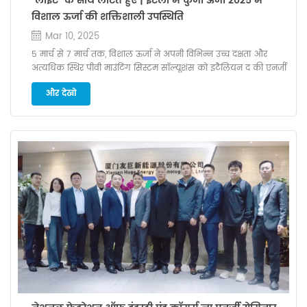
"लाइट" के साथ लौटते हुए | इटली में कुंजी ऊर्जा 2025 में
विशाल ऊर्जा की शक्तिशाली उपस्थिति
Mar 10, 2025
5 मार्च से 7 मार्च तक, विशाल ऊर्जा ने अपनी विभिन्न उच्च दक्षता और
अत्यधिक स्थिर पीवी माउंटिंग सिस्टम सॉल्यूशंस को इटैलियन द की एनर्जी
2025 में दिखाया, जो कि आर्ट ऑफ आर्ट, रिमिनी में चीनी पीवी उद्योग के
और देखो
अद्वितीय आकर्षण को उजागर करता है। प्रदर्शनी में 1,500 से अधिक प्रदर्शकों
और 120,000 से अधिक आगंतुकों को एक साथ लाया गया। इटली हैदक्षिणी
यूरोप में स्थित, आनंद लेंइंगApennine पर्वत और भूमध्य सागर का एक
बेहतर भौगोलिक स्थान। यह पूरे वर्ष प्रचुर मात्रा में धूप में स्नान करता है और
यह एक देश है जिसमें बेहद समृद्ध सौर ऊर्जा संसाधनों है। विशालR & D टीम
ने गहराई से अंतर्दृष्टि प्राप्त की उपयोगकर्ताजरूरत है और सफलतापूर्वक
विकसितएक पूर्ण-दृश्य पीवी माउंटिंग सिस्टम समाधान के लिए उपयुक्त
इटली, जो उपस्थित लोगों और जेनरेट से व्यापक प्रशंसा प्राप्त करता
हैएडसाइट पर एक अत्यधिक उत्साही प्रतिक्रिया। भारी ऊर्जा रूफटॉप सोलर
माउंटिंग सिस्टम विशेष रूप से यूरोपीय फ्लैट छतों और छोटे बालकनियों के
लिए डिज़ाइन किया गया है, जो स्थिरता, पवन प्रतिरोध और बिजली उत्पादन
दक्षता के संयोजन से है। सिस्टम मजबूत अभी तक हल्के AL6005-
T5/Q235/Q355 एल्यूमीनियम प्रोफाइल से बना है, जो कि एनोडाइज्ड
सतहों के साथ है जो गैल्वेनिक युग्मन जंग और प्राकृतिक संक्षारण के
प्रतिरोधी हैं। मॉड्यूलर डिज़ाइन ऑन-साइट इंस्टॉलेशन समय और लागतों को
बहुत बचाता है। भारी ऊर्जा'एस सौर ग्राउंडमाउंटइंगसिस्टम न केवल उच्च