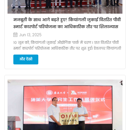
मजबूती के साथ आगे बढ़ते हुए! कियांगली जुकाई वितरित पीवी
स्मार्ट कारपोर्ट परियोजना का आधिकारिक तौर पर शिलान्यास
Jun 13, 2025
10 जून को, कियांगली जुकाई औद्योगिक पार्क में चरण I छत वितरित पीवी
स्मार्ट कारपोर्ट परियोजना आधिकारिक तौर पर शुरू हुई। डेवलपर कियांगली
जुकाई, निर्माण ठेकेदार सहित सभी संबंधित पक्षों के प्रतिनिधि एम भव्यता सी
और देखो
निर्माण इ इंजीनियरिंग और डिजाइन संस्थान सीईसीआई 11वें डिजाइन
संस्थान के प्रतिनिधि इस हरित ऊर्जा परियोजना के शुभारंभ का गवाह बनने
के लिए मौके पर एकत्र हुए। नए कियांगली जुकाई औद्योगिक पार्क की छत
पर स्थित इस परियोजना में एकीकृत बीआईपीवी समाधान अपनाया गया है,
जिसकी कुल स्थापित क्षमता है 3.596 मेगावाट .के तहत संचालन “ग्रिड को
भेजी गई अतिरिक्त बिजली के साथ स्वयं उपभोग” मॉडल के अनुसार,
परियोजना से लगभग उत्पादन की उम्मीद है प्रतिवर्ष 3.9 मिलियन kWh
बिजली , साथ 25 साल के जीवन चक्र में कुल राजस्व 75 मिलियन RMB
तक पहुंचने का अनुमान है यह प्रणाली जुलाई के अंत तक ग्रिड से जुड़
जाएगी तथा अगस्त में अंतिम स्वीकृति मिल जाएगी। भूमिपूजन समारोह में,
कियांगली जुकाई के परियोजना नेता श्री लियू वेई ने जोर देकर कहा: “ हमें
सुरक्षा को सर्वप्रथम, गुणवत्ता को आधार मानकर तथा पारदर्शिता के साथ
अनुपालन पर जोर देना चाहिए। ' उच्च गुणवत्ता वाले पीवी परियोजना