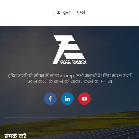
बिजली उत्पादन बढ़ाने के लिए
डिज़ाइन किया गया है। यह
[ का कुल
1
पृष्ठों]
मैनुअल या इलेक्ट्रिक मोटर के
माध्यम से विभिन्न कोण कवर
एन-एस 10'-60 प्राप्त कर सकता
है। संपूर्ण स्थिरता सुनिश्चित करने
के लिए संरचना के लिए कार्बन
स्टील को मुख्य सामग्री के रूप में
अपनाया जाता है।
हरित ऊर्जा को जीवन में लाना & amp; सभी मनुष्यों के लिए स्वच्छ ऊर्जा
प्रदान करने के सपने को साकार करने का प्रयास।
संपर्क करें