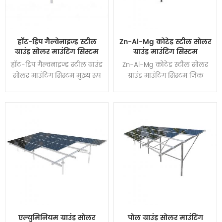
हॉट-डिप गैल्वेनाइज्ड स्टील
Zn-Al-Mg कोटेड स्टील सोलर
ग्राउंड सोलर माउंटिंग सिस्टम
ग्राउंड माउंटिंग सिस्टम
हॉट-डिप गैल्वनाइज्ड स्टील ग्राउंड
Zn-Al-Mg कोटेड स्टील सोलर
सोलर माउंटिंग सिस्टम मुख्य रूप
ग्राउंड माउंटिंग सिस्टम जिंक
से ग्राउंड फोटोवोल्टिक पावर
एल्यूमीनियम मैग्नीशियम कोटेड
स्टेशन और कंक्रीट फ्लैट रूफ
स्टील से बना है जो लंबे समय तक
फोटोवोल्टिक पावर स्टेशन पर
सेवा जीवन और स्थिर संरचना के
लागू होता है। सिस्टम में ग्राहकों
साथ उच्च संक्षारण प्रतिरोधी
की आवश्यकताओं को पूरा करने
कोटिंग प्लेट का एक नया प्रकार
के लिए मजबूत समायोज्य क्षमता,
है, और इसका उपयोग विभिन्न
विशाल संरचनात्मक ताकत और
चरम वातावरणों में किया जा
किफायती लागत की विशेषताएं
सकता है।
हैं।
एल्युमिनियम ग्राउंड सोलर
पोल ग्राउंड सोलर माउंटिंग