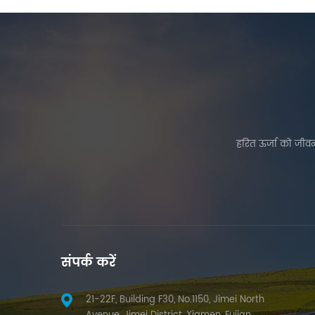
हरित ऊर्जा को जीवन
संपर्क करें
21-22F, Building F30, No.1150, Jimei North