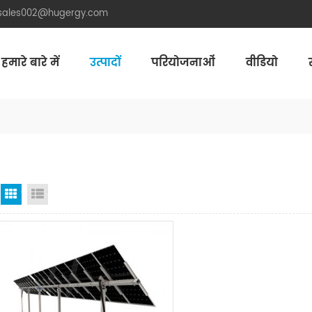
.sales002@hugergy.com
हमारे बारे में
उत्पादों
परियोजनाओं
वीडियो
Aluminum Agri-PV Racking
Flexible 
जाली देखना
सूची दृश्य