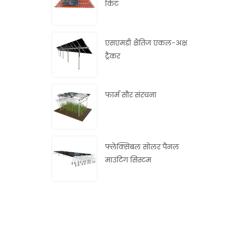
किट
एसएमडी क्षैतिज एकल-अक्ष
ट्रैकर
फार्म सौर संरचना
फ्लेक्सिबल सोलर पैनल
माउंटिंग सिस्टम