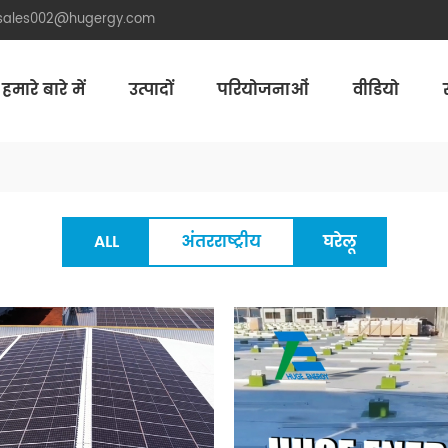
.sales002@hugergy.com
हमारे बारे में
उत्पादों
परियोजनाओं
वीडियो
Aluminum Agri-PV Racking
Flexible 
ALL
अंतरराष्ट्रीय
घरेलू