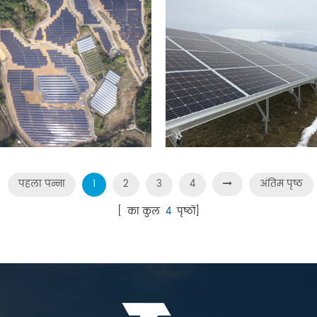
पहला पन्ना
1
2
3
4
अंतिम पृष्ठ
[ का कुल
4
पृष्ठों]