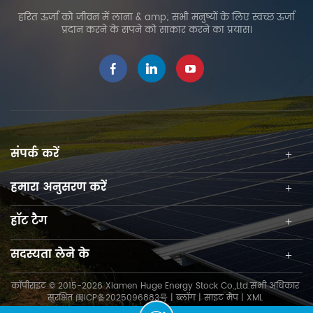
हरित ऊर्जा को जीवन में लाना & amp; सभी मनुष्यों के लिए स्वच्छ ऊर्जा
प्रदान करने के सपने को साकार करने का प्रयास।
संपर्क करें
हमारा अनुसरण करें
हॉट टैग
सदस्यता लेने के
कॉपीराइट © 2015-2026 Xiamen Huge Energy Stock Co.,Ltd.सभी अधिकार
सुरक्षित
闽ICP备2025096883号
|
ब्लॉग
|
साइट मैप
|
XML