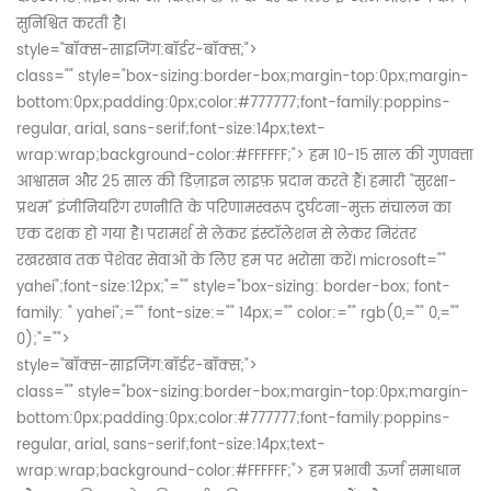
सुनिश्चित करती है।
style="बॉक्स-साइजिंग:बॉर्डर-बॉक्स;">
class="" style="box-sizing:border-box;margin-top:0px;margin-
bottom:0px;padding:0px;color:#777777;font-family:poppins-
regular, arial, sans-serif;font-size:14px;text-
wrap:wrap;background-color:#FFFFFF;">
हम 10-15 साल की गुणवत्ता
आश्वासन और 25 साल की डिज़ाइन लाइफ़ प्रदान करते हैं। हमारी "सुरक्षा-
प्रथम" इंजीनियरिंग रणनीति के परिणामस्वरूप दुर्घटना-मुक्त संचालन का
एक दशक हो गया है। परामर्श से लेकर इंस्टॉलेशन से लेकर निरंतर
रखरखाव तक पेशेवर सेवाओं के लिए हम पर भरोसा करें।
microsoft=""
yahei";font-size:12px;"="" style="box-sizing: border-box; font-
family: " yahei";="" font-size:="" 14px;="" color:="" rgb(0,="" 0,=""
0);"="">
style="बॉक्स-साइजिंग:बॉर्डर-बॉक्स;">
class="" style="box-sizing:border-box;margin-top:0px;margin-
bottom:0px;padding:0px;color:#777777;font-family:poppins-
regular, arial, sans-serif;font-size:14px;text-
wrap:wrap;background-color:#FFFFFF;">
हम प्रभावी ऊर्जा समाधान