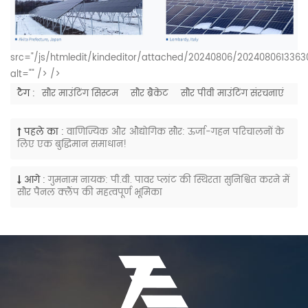
src="/js/htmledit/kindeditor/attached/20240806/2024080613363
alt="" /> />
टैग :
सौर माउंटिंग सिस्टम
सौर ब्रैकेट
सौर पीवी माउंटिंग संरचनाएं
पहले का :
वाणिज्यिक और औद्योगिक सौर: ऊर्जा-गहन परिचालनों के
लिए एक बुद्धिमान समाधान!
आगे :
गुमनाम नायक: पी.वी. पावर प्लांट की स्थिरता सुनिश्चित करने में
सौर पैनल क्लैंप की महत्वपूर्ण भूमिका