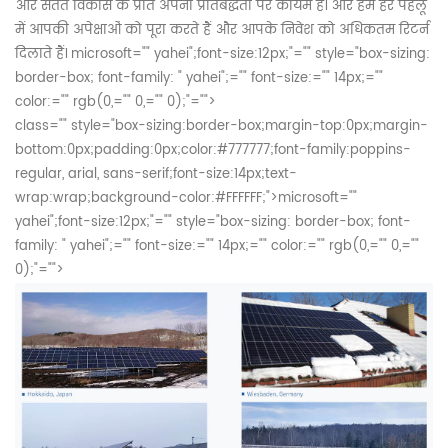
और सतत विकास के प्रति अपनी प्रतिबद्धता पर कायम हैं। और हम हर पहलू
में आपकी अपेक्षाओं को पूरा करते हैं और आपके निवेश को अधिकतम रिटर्न
दिलाते हैं।
microsoft="" yahei";font-size:12px;"="" style="box-sizing:
border-box; font-family: " yahei";="" font-size:="" 14px;=""
color:="" rgb(0,="" 0,="" 0);"="">
class="" style="box-sizing:border-box;margin-top:0px;margin-
bottom:0px;padding:0px;color:#777777;font-family:poppins-
regular, arial, sans-serif;font-size:14px;text-
wrap:wrap;background-color:#FFFFFF;">
microsoft=""
yahei";font-size:12px;"="" style="box-sizing: border-box; font-
family: " yahei";="" font-size:="" 14px;="" color:="" rgb(0,="" 0,=""
0);"="">