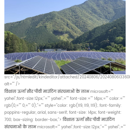
src="/js/htmledit/kindeditor/attached/20240806/2024080613360
alt="" />
विशाल ऊर्जा सौर पीवी माउंटिंग संरचनाओं के लाभ
microsoft=""
yahei";font-size:12px;"="" yahei";="" font-size:="" 14px;="" color:=""
rgb(0,="" 0,="" 0);"="" style="color: rgb(119, 119, 119); font-family:
poppins-regular, arial, sans-serif; font-size: 14px; font-weight:
विशाल ऊर्जा सौर पीवी माउंटिंग
700; box-sizing: border-box;">
संरचनाओं के लाभ
microsoft="" yahei";font-size:12px;"="" yahei";=""