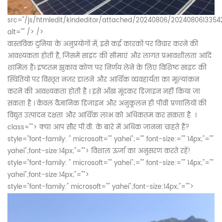
src="/js/htmledit/kindeditor/attached/20240806/2024080613354
alt="" /> />
वास्तविक दुनिया के अनुप्रयोगों में, इसे कई कारकों पर विचार करने की
आवश्यकता होती है, जिसमें
साइट की
सीमाएं और लागत प्रभावशीलता
आदि
शामिल हैं।
इष्टतम झुकाव कोण पर निर्णय लेने के लिए विशिष्ट साइट की
स्थितियों पर विस्तृत नज़र डालने और आर्थिक व्यवहार्यता का मूल्यांकन
करने की आवश्यकता होती है
। इसे
आँख
मूंदकर
डिज़ाइन नहीं किया जा
सकता है । केवल वैज्ञानिक डिजाइन और अनुकूलन ही
पीवी प्रणालियों की
विद्युत
उत्पादन दक्षता और आर्थिक लाभ को अधिकतम कर सकता है
।
class="">
क्या आप सौर पी.वी. के बारे में अधिक जानना चाहते हैं?
style="font-family: " microsoft="" yahei";="" font-size:="" 14px;"=""
yahei";font-size:14px;"="">
विशाल ऊर्जा का अनुसरण करते रहें!
style="font-family: " microsoft="" yahei";="" font-size:="" 14px;"=""
yahei";font-size:14px;"="">
style="font-family:" microsoft="" yahei";font-size:14px;"="">