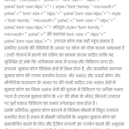
family: " microsoft="" yahei";="" font-size:="" 14px;"=""
yahei";font-size:14px;"="">
l,
style="font-family: " microsoft=""
yahei";="" font-size:="" 14px;"="" yahei";font-size:14px;"="">
style
="font-family: " microsoft="" yahei";="" font-size:="" 14px;"=""
yahei";font-size:14px;"="">
मॉड्यूल
style="font-family: "
microsoft="" yahei";="" की स्थापना font-size:="" 14px;"=""
yahei";font-size:14px;"="">
इष्टतम कोण तक नहीं पहुंच सकता है,
इसलिए इलाके की स्थितियों के आधार पर
कोण को ठीक करना
आवश्यक
है
। उत्तरी गोलार्ध में सरणी को दक्षिण का सामना करना चाहिए ताकि यह
सुनिश्चित हो सके कि अधिकतम मात्रा में प्रत्यक्ष सौर विकिरण प्राप्त हो।
इष्टतम
झुकाव कोण विभिन्न क्षेत्रों में भिन्न होता है, और वास्तविक स्थापना
झुकाव कोण की गणना स्थानीय देशांतर और अक्षांश, सौर ऊंचाई कोण और
भौगोलिक वातावरण के आधार पर की जानी चाहिए। उच्च अक्षांश क्षेत्रों में
झुकाव कोण का निम्न अक्षांश क्षेत्रों की तुलना में विकिरण पर अधिक प्रभाव
पड़ता है। इष्टतम झुकाव कोण के ±5° की सीमा के भीतर, बिजली उत्पादन
पर सूर्य प्रकाश विकिरण का प्रभाव
अपेक्षाकृत कम
होता
है
।
इसके अतिरिक्त, झुकाव
कोण बदलने से विभिन्न
मौसमों में विद्युत उत्पादन
प्रभावित होता है।
स्थान में मौसमी परिवर्तनों के अनुसार झुकाव कोण को
समायोजित करने के लिए
सौर
ट्रैकिंग प्रणाली का उपयोग करने की अनुशंसा