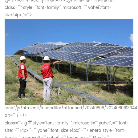
सुधार करने के लिए, कुंजी ब्रैकेट के झुकाव डिजाइन में निहित है।
class="">
style="font-family:" microsoft="" yahei";font-
size:14px;"="">
src="/js/htmledit/kindeditor/attached/20240806/2024080613344
alt="" /> />
class="">
g में
style="font-family: " microsoft="" yahei";="" font-
size:="" 14px;"="" yahei";font-size:14px;"="">
enera
style="font-