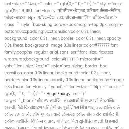
font-size:="" 14px;="" color:="" rgb(0,="" 0,="" 0);"="" style="color:
rgb(119, 119, 119); font-family: पॉपपिन्स-रेगुलर, एरियल, सैन्स-सेरिफ़;
फ़ॉन्ट-साइज़: 14px; फ़ॉन्ट-वेट: 700; बॉक्स-साइज़िंग: बॉर्डर-बॉक्स;">
class="" style="box-sizing:border-box;margin-top:0px;margin-
bottom:0px;padding:0px;transition:color 0.3s linear,
background-color 0.3s linear, border-color 0.3s linear, opacity
0.3s linear, background-image 0.3s linear;color:#777777;font-
family:poppins-regular, arial, sans-serif;font-size:14px;text-
wrap:wrap;background-color:#FFFFFF;">
microsoft=""
yahei";font-size:12px;"="" style="box-sizing: border-box;
transition: color 0.3s linear, background-color 0.3s linear,
border-color 0.3s linear, opacity 0.3s linear, background-image
0.3s linear; font-family: " yahei";="" font-size:="" 14px;="" color:=""
rgb(0,="" 0,="" 0);"="">
Huge Energy
href="/"
target="_blank">सौर PV माउंटिंग संरचनाओं में सावधानी से चयनित
सामग्री, जैसे कि संक्षारण प्रतिरोधी एल्यूमीनियम मिश्र धातु, उच्च शक्ति वाले
स्टील उत्पाद और शीर्ष गुणवत्ता वाले स्टेनलेस स्टील बोल्ट सेट शामिल हैं।
सटीक मशीनिंग विभिन्न वातावरणों में स्थायित्व सुनिश्चित करती है। हमारी
कस्टम डिज़ाइन सेवा अधिकतम ऊर्जा कैप्चर के लिए इष्टतम माउंटिंग कोण