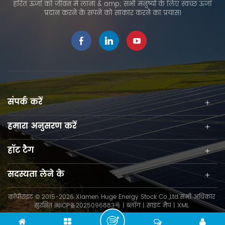
हरित ऊर्जा को जीवन में लाना & amp; सभी मनुष्यों के लिए स्वच्छ ऊर्जा
प्रदान करने के सपने को साकार करने का प्रयास।
संपर्क करें
हमारा अनुसरण करें
हॉट टैग
सदस्यता लेने के
कॉपीराइट © 2015-2026 Xiamen Huge Energy Stock Co.,Ltd.सभी अधिकार
सुरक्षित
闽ICP备2025096883号
|
ब्लॉग
|
साइट मैप
|
XML