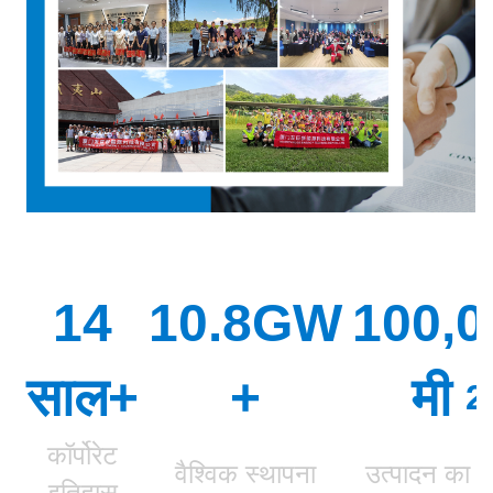
14
10.8GW
100,0
साल+
+
मी
2
कॉर्पोरेट
वैश्विक स्थापना
उत्पादन का 
इतिहास