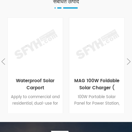
संबंधित उत्पाद
Waterproof Solar
MAG 100W Foldable
Carport
Solar Charger (
Stitched Version )
Apply to commercial and
100W Portable Solar
residential, dual-use for
Panel for Power Station,
parking and power,
20.8V Foldable Solar
double income.
Charger with DC5521
Cable & USB/Type-C
port Outputs, 23% High