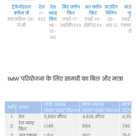
ट्रेपेज़ॉइडल
रेल
रेल
मिड क्लैंप
अंत क्लैंप
ग्राउंडिंग
ग्राउंडि
क्लैम
पी
11-
ब्याह
किट
किट
क्लिप
लुग
महामहिम-24-
R02
किट
एचई-17-
एचई-18-
26-
एचई-2
जे.सी
HE-
आईसी19XX
ईसी35XX
आर 12
एक्सजे
15-
डी1
R6
1MW परियोजना के लिए सामग्री का बिल और मात्रा
मात्रा 350W
मात्रा 450W
मात्रा
नहीं।
उत्पाद
1986*992*35mm
2108*1048*35mm
2279*
1
रेल
5,880 मीटर
4,835 मीटर
4,352 
रेल ब्याह
2
1,146
894
746
किट
3
अंत दबाना
1,154
902
754