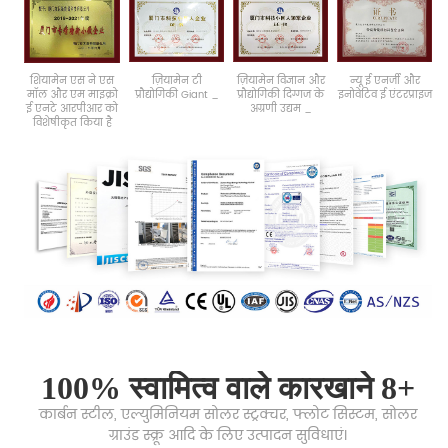
शियामेन
एस ने
एस
ज़ियामेन
टी
ज़ियामेन
विज्ञान
और
न्यू
ई
एनर्जी
और
मॉल और
एम
माइक्रो
प्रौद्योगिकी
Giant
_
प्रौद्योगिकी
दिग्गज
के
इनोवेटिव
ई
एंटरप्राइज
ई
एनटे
आरपीआर
को
अग्रणी
उद्यम
_
विशेषीकृत
किया है
100% स्वामित्व वाले कारखाने 8+
कार्बन स्टील, एल्युमिनियम सोलर स्ट्रक्चर, फ्लोट सिस्टम, सोलर
ग्राउंड स्क्रू आदि के लिए उत्पादन सुविधाएं।