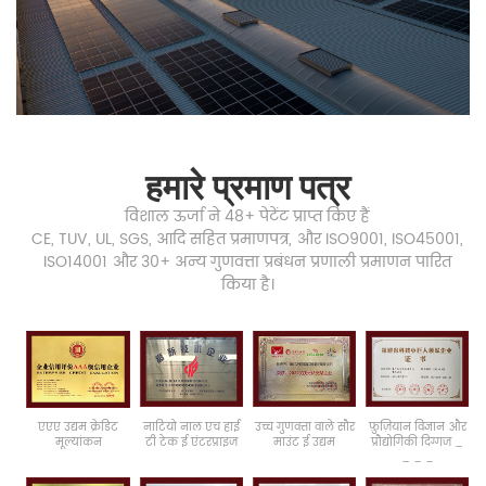
हमारे प्रमाण पत्र
विशाल ऊर्जा ने 48+ पेटेंट प्राप्त किए हैं
CE, TUV, UL, SGS, आदि सहित प्रमाणपत्र, और ISO9001, ISO45001,
ISO14001 और 30+ अन्य गुणवत्ता प्रबंधन प्रणाली प्रमाणन पारित
किया है।
एएए
उद्यम क्रेडिट
नाटियो
नाल
एच
हाई
उच्च गुणवत्ता वाले सौर
फ़ुज़ियान
विज्ञान
और
मूल्यांकन
टी
टेक
ई
एंटरप्राइज
माउंट
ई
उद्यम
प्रौद्योगिकी
दिग्गज
_
_
_
_