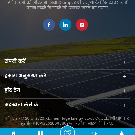
हरित ऊर्जा को जीवन में लाना & amp; सभी मनुष्यों के लिए स्वच्छ ऊर्जा
प्रदान करने के सपने को साकार करने का प्रयास।
संपर्क करें
हमारा अनुसरण करें
हॉट टैग
सदस्यता लेने के
कॉपीराइट © 2015-2026 Xiamen Huge Energy Stock Co.,Ltd.सभी अधिकार
सुरक्षित
闽ICP备2025096883号
|
ब्लॉग
|
साइट मैप
|
XML