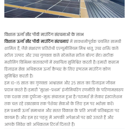
विशाल ऊर्जा सौर पीवी माउंटिंग संरचनाओं के लाभ
विशाल ऊर्जा सौर पीवी माउंटिंग संरचनाएं
में सावधानीपूर्वक चयनित सामग्री
शामिल हैं, जैसे संक्षारण प्रतिरोधी एल्यूमीनियम मिश्र धातु, उच्च शक्ति वाले
स्टील उत्पाद और उच्च गुणवत्ता वाले स्टेनलेस स्टील बोल्ट सेट। सटीक
मशीनिंग विभिन्न वातावरणों में स्थायित्व सुनिश्चित करती है। हमारी कस्टम
डिज़ाइन सेवा अधिकतम ऊर्जा कैप्चर के लिए इष्टतम माउंटिंग कोण
सुनिश्चित करती है।
हम 10-15 साल का गुणवत्ता आश्वासन और 25 साल का डिज़ाइन जीवन
प्रदान करते हैं। हमारी "सुरक्षा-प्रथम" इंजीनियरिंग रणनीति के परिणामस्वरूप
एक दशक तक दुर्घटना-मुक्त संचालन हुआ है। परामर्श से लेकर इंस्टालेशन
तक चल रहे रखरखाव तक पेशेवर सेवाओं के लिए हम पर भरोसा करें।
हम प्रभावी ऊर्जा समाधान और सतत विकास के प्रति अपनी प्रतिबद्धता पर
कायम हैं। और हम हर पहलू में आपकी अपेक्षाओं पर खरे उतरते हैं और
आपके निवेश को अधिकतम रिटर्न दिलाते हैं।