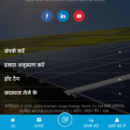
प्रदान करने के सपने को साकार करने का प्रयास।
संपर्क करें
हमारा अनुसरण करें
हॉट टैग
सदस्यता लेने के
कॉपीराइट © 2015-2026 Xiamen Huge Energy Stock Co.,Ltd.सभी अधिकार
सुरक्षित
闽ICP备2025096883号
|
ब्लॉग
|
साइट मैप
|
XML
घर
उत्पादों
संपर्क करें
हमारे बारे में