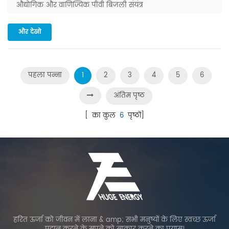
औद्योगिक और वाणिज्यिक पीवी बिजली संयंत्र
लाभ प्राप्त करने के लिए , आपको स्मार्ट और अच्छी तरह से नियोजित
सरणी डिज़ाइन की आवश्यकता है। यह एक कुशल पीवी बिजली संयंत्र
और देखो
बनाने के लिए महत्वपूर्...
पहला पन्ना
1
2
3
4
5
6
अंतिम पृष्ठ
[ का कुल
6
पृष्ठों]
हरित ऊर्जा को जीवन में लाना & amp; सभी मनुष्यों के लिए स्वच्छ ऊर्जा