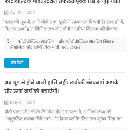
फोटोवोल्टिक पावर स्टेशन सफलतापूर्वक ग्रिड से जुड़ गया।
Apr 28 , 2024
वसंत की धूप में, सभी चीज़ें एक-दूसरे में सामंजस्य बिठाती हैं। हाल ही में,
विशाल ऊर्जा द्वारा निर्मित एक सौर पीवी माउंटिंग सिस्टम परियोजना
सफलतापूर्वक ग्रिड से जुड़ गई है, जो फ़ुज़ियान कियानशुन
टैग :
फोटोवोल्टिक माउंटिंग
सौर फोटोवोल्टिक माउंटिंग सिस्टम
बायोटेक्नोलॉजी कंपनी लिमिटेड को 3.59 मेगावाट बिजली की आपूर्ति
औद्योगिक और वाणिज्यिक पीवी पावर स्टेशन
करती है। फ़ुज़ियान प्रांत के झांगझू शहर में स्थित कियानशुन
बायोटेक्नोलॉजी, 40 टन तक की दैनिक उत्पादन क्षमता के साथ,
और देखो
एनोकी मशरूम में माहिर है। यह ...
अब धूप से होने वाली हानि नहीं: लचीली संरचनाएं आपके
सौर ऊर्जा खर्च को बचाएंगी!
May 31 , 2024
पीवी पावर स्टेशनों के निर्माण और संचालन में, आर्थिक लाभ को
अनुकूलित करना निवेशकों और डेवलपर्स के लिए एक मुख्य चिंता का
विषय है। सही फोटोवोल्टिक संरचनाओं का चयन न केवल सौर पीवी