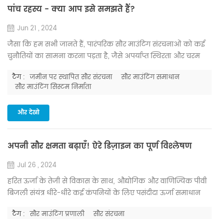
पांच रहस्य - क्या आप इसे समझते हैं?
Jun 21 , 2024
जैसा कि हम सभी जानते हैं, पारंपरिक सौर माउंटिंग संरचनाओं को कई
चुनौतियों का सामना करना पड़ता है, जैसे अपर्याप्त स्थिरता और चरम
मौसम के प्रति संवेदनशीलता, जो नुकसान और परिचालन व्यवधान का
टैग :
जमीन पर स्थापित सौर संरचना
सौर माउंटिंग समाधान
कारण बन सकती है। इसके अतिरिक्त, उनकी जटिल स्थापना प्रक्रियाएँ
सौर माउंटिंग सिस्टम निर्माता
महत्वपूर्ण जनशक्ति और संसाधनों का उपभोग करती हैं, जबकि अपर्याप्त
रखरखाव तंत्र के परिणामस्वरूप उच्च रखरखाव लागत होती है। इन मुद्दों से
और देखो
निपटने के लिए, व्य...
अपनी सौर क्षमता बढ़ाएँ! ऐरे डिज़ाइन का पूर्ण विश्लेषण
Jul 26 , 2024
हरित ऊर्जा के तेजी से विकास के साथ, औद्योगिक और वाणिज्यिक पीवी
बिजली संयंत्र धीरे-धीरे कई कंपनियों के लिए पसंदीदा ऊर्जा समाधान
बन रहे हैं, क्योंकि उनके कई फायदे हैं जैसे पर्यावरण संरक्षण, आर्थिक
टैग :
सौर माउंटिंग प्रणाली
सौर संरचना
लाभ और स्थिरता। हालाँकि, अपने पीवी बिजली संयंत्रों से अधिकतम