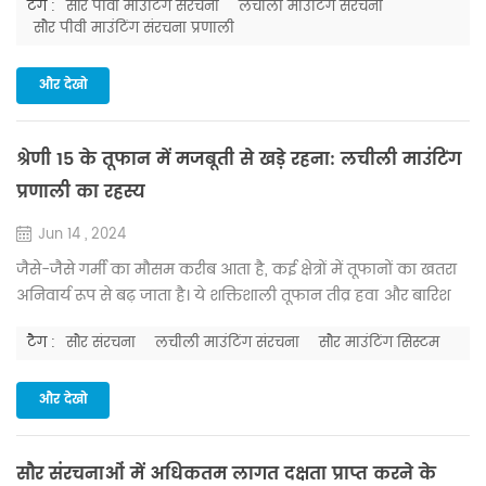
टैग :
सौर पीवी माउंटिंग संरचना
लचीली माउंटिंग संरचना
प्रणाली की स्थिरता और दक्षता को बढ़ाता है, बल्कि समग्र निवेश लागत
सौर पीवी माउंटिंग संरचना प्रणाली
को भी कम करता है, जिससे परियोजना के आर्थिक लाभ में सुधार होता
है। आंकड़े बताते हैं कि फोटोवोल्टिक संरचनाओं के लिए कच्चे माल की
और देखो
लागत मुख्य रूप से स्टील से प्रा...
श्रेणी 15 के तूफान में मजबूती से खड़े रहना: लचीली माउंटिंग
प्रणाली का रहस्य
Jun 14 , 2024
जैसे-जैसे गर्मी का मौसम करीब आता है, कई क्षेत्रों में तूफानों का खतरा
अनिवार्य रूप से बढ़ जाता है। ये शक्तिशाली तूफान तीव्र हवा और बारिश
लेकर आते हैं, जो व्यापक क्षेत्रों को प्रभावित करते हैं और अक्सर सौर
टैग :
सौर संरचना
लचीली माउंटिंग संरचना
सौर माउंटिंग सिस्टम
पीवी बिजलीघरों को महत्वपूर्ण आर्थिक नुकसान पहुंचाते हैं । पारंपरिक
स्टील माउंटिंग संरचनाएं , विकृत होने की अपनी सीमित क्षमता के साथ,
हवा के भार को प्रभावी ढंग से उतारने में संघर्ष करती हैं और उड़...
और देखो
सौर संरचनाओं में अधिकतम लागत दक्षता प्राप्त करने के