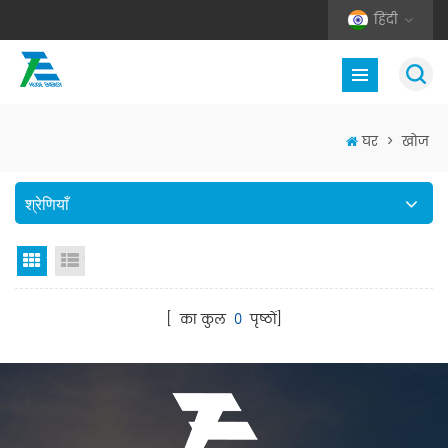
हिंदी
घर
>
खोज
श्रेणियाँ
जाली देखना
सूची दृश्य
[ का कुल
0
पृष्ठों]