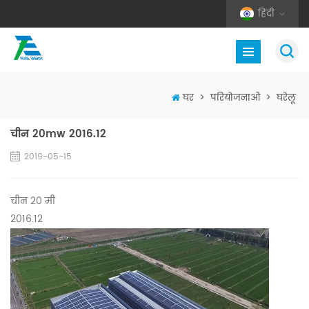
हिंदी
घर
>
परियोजनाओं
>
घरेलू
चीन 20mw 2016.12
2019-05-15
चीन 20 मी
2016.12