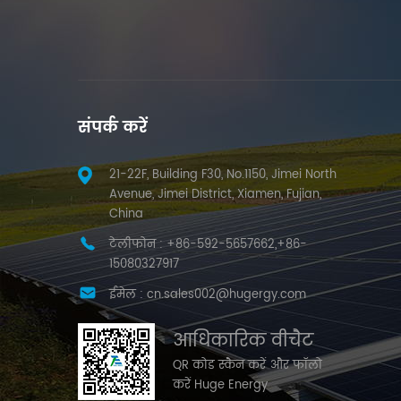
संपर्क करें
21-22F, Building F30, No.1150, Jimei North
Avenue, Jimei District, Xiamen, Fujian,
China
टेलीफोन :
+86-592-5657662,+86-
15080327917
ईमेल :
cn.sales002@hugergy.com
आधिकारिक वीचैट
QR कोड स्कैन करें और फॉलो
करें Huge Energy