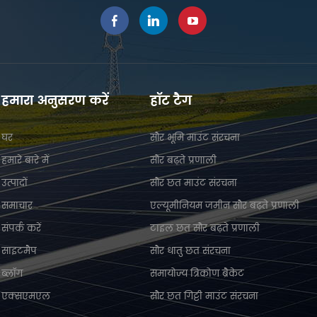
हमारा अनुसरण करें
हॉट टैग
घर
सौर भूमि माउंट संरचना
हमारे बारे में
सौर बढ़ते प्रणाली
उत्पादों
सौर छत माउंट संरचना
समाचार
एल्यूमीनियम जमीन सौर बढ़ते प्रणाली
संपर्क करें
टाइल छत सौर बढ़ते प्रणाली
साइटमैप
सौर धातु छत संरचना
ब्लॉग
समायोज्य त्रिकोण ब्रैकेट
एक्सएमएल
सौर छत गिट्टी माउंट संरचना