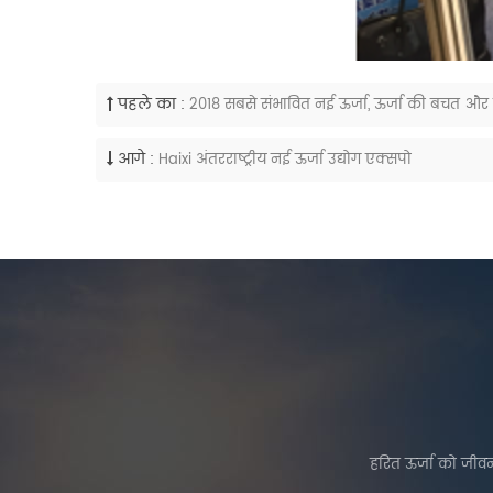
पहले का :
2018 सबसे संभावित नई ऊर्जा, ऊर्जा की बचत और 
आगे :
Haixi अंतरराष्ट्रीय नई ऊर्जा उद्योग एक्सपो
हरित ऊर्जा को जीवन