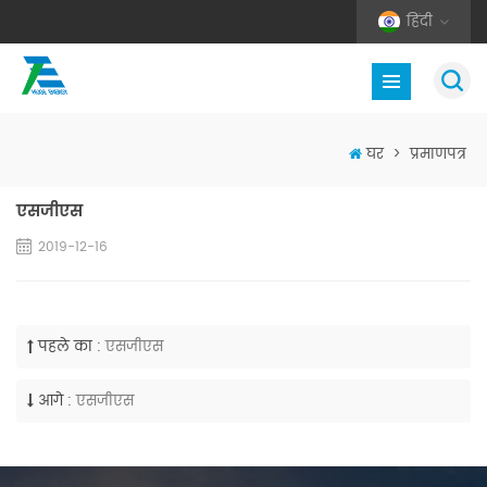
हिंदी
घर
>
प्रमाणपत्र
एसजीएस
2019-12-16
पहले का :
एसजीएस
आगे :
एसजीएस