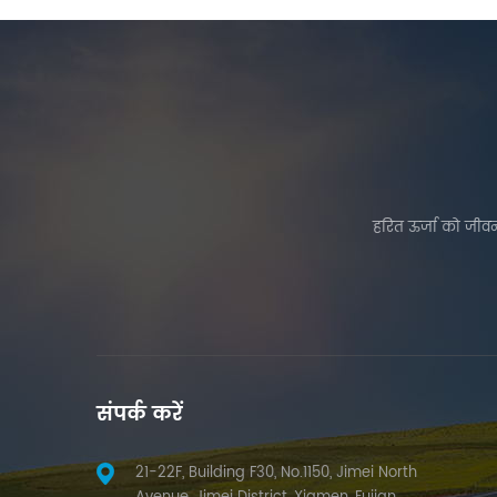
हरित ऊर्जा को जीवन
संपर्क करें
21-22F, Building F30, No.1150, Jimei North