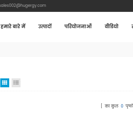
.sales002@hugergy.com
हमारे बारे में
उत्पादों
परियोजनाओं
वीडियो
Aluminum Agri-PV Racking
Flexible 
जाली देखना
सूची दृश्य
[ का कुल
0
पृष्ठो