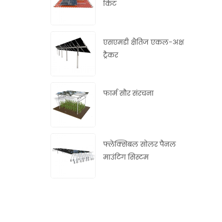
किट
एसएमडी क्षैतिज एकल-अक्ष
ट्रैकर
फार्म सौर संरचना
फ्लेक्सिबल सोलर पैनल
माउंटिंग सिस्टम