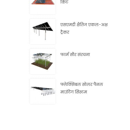
किट
एसएमडी क्षैतिज एकल-अक्ष
ट्रैकर
फार्म सौर संरचना
फ्लेक्सिबल सोलर पैनल
माउंटिंग सिस्टम