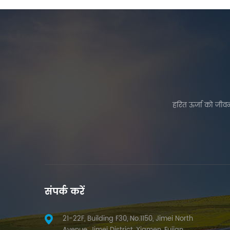
हरित ऊर्जा को जीवन
संपर्क करें
21-22F, Building F30, No.1150, Jimei North