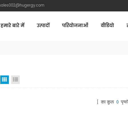
.sales002@hugergy.com
हमारे बारे में
उत्पादों
परियोजनाओं
वीडियो
Aluminum Agri-PV Racking
Flexible 
जाली देखना
सूची दृश्य
[ का कुल
0
पृष्ठो