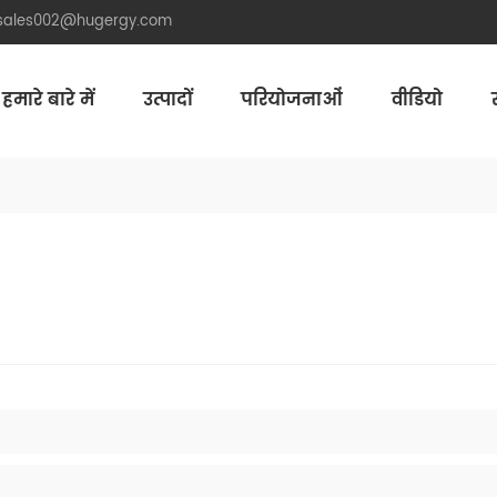
.sales002@hugergy.com
हमारे बारे में
उत्पादों
परियोजनाओं
वीडियो
Aluminum Agri-PV Racking
Flexible 