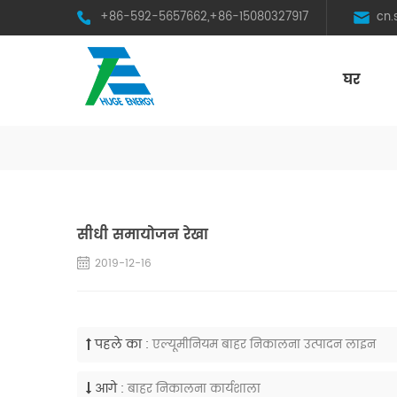
+86-592-5657662,+86-15080327917
cn
घर
HST Horizontal Single-Axis Tracker
सीधी समायोजन रेखा
2019-12-16
पहले का :
एल्यूमीनियम बाहर निकालना उत्पादन लाइन
आगे :
बाहर निकालना कार्यशाला