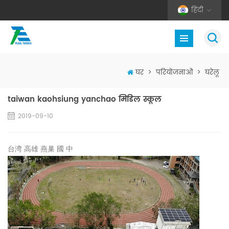
हिंदी
घर
>
परियोजनाओं
>
घरेलू
taiwan kaohsiung yanchao मिडिल स्कूल
2019-09-10
台湾 高雄 燕巢 國 中