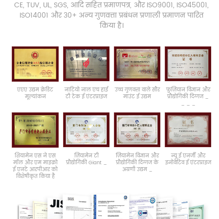
CE, TUV, UL, SGS, आदि सहित प्रमाणपत्र, और ISO9001, ISO45001,
ISO14001 और 30+ अन्य गुणवत्ता प्रबंधन प्रणाली प्रमाणन पारित
किया है।
एएए
उद्यम क्रेडिट
नाटियो
नाल
एच
हाई
उच्च गुणवत्ता वाले सौर
फ़ुज़ियान
विज्ञान
और
मूल्यांकन
टी
टेक
ई
एंटरप्राइज
माउंट
ई
उद्यम
प्रौद्योगिकी
दिग्गज
_
_
_
_
शियामेन
एस ने
एस
ज़ियामेन
टी
ज़ियामेन
विज्ञान
और
न्यू
ई
एनर्जी
और
मॉल और
एम
माइक्रो
प्रौद्योगिकी
Giant
_
प्रौद्योगिकी
दिग्गज
के
इनोवेटिव
ई
एंटरप्राइज
ई
एनटे
आरपीआर
को
अग्रणी
उद्यम
_
विशेषीकृत
किया है