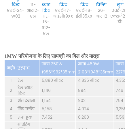
किट
11-
ब्याह
किट
किट
क्लिप
लुग
एचई-24-
आर12-
किट
एचई-17-
एचई-18-
26-
एचई-26-
W02
एल
HE-
आईसी19XX
ईसी35XX
आर 12
एक्सजे20
15-
डी1
R12-
एल
1MW परियोजना के लिए सामग्री का बिल और मात्रा
मात्रा 350W
मात्रा 450W
मात्रा
उत्पाद
नहीं।
1986*992*35mm
2108*1048*35mm
2279*
1
रेल
5,880 मीटर
4,835 मीटर
4,352 
रेल ब्याह
2
1,146
894
746
किट
3
अंत दबाना
1,154
902
754
4
मिड क्लैंप
5,158
4,024
3,358
5
रूफ हुक
7,452
6,260
5,596
ग्राउंडिंग