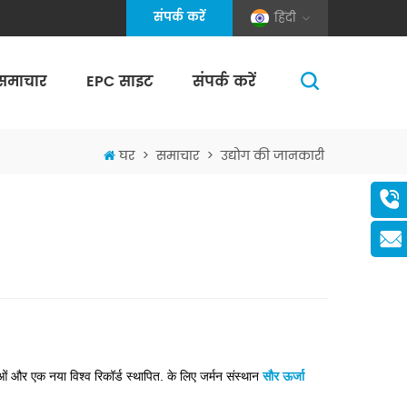
संपर्क करें
हिंदी
समाचार
EPC साइट
संपर्क करें
(Pole And Wire) Solar Racking
घर
>
समाचार
>
उद्योग की जानकारी
 और एक नया विश्व रिकॉर्ड स्थापित. के लिए जर्मन संस्थान
सौर ऊर्जा