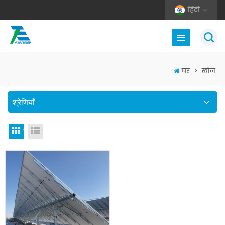
हिंदी
घर
>
खोज
श्रेणियाँ
जाली देखना
सूची दृश्य