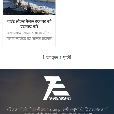
ग्राउंड सोलर पैनल स्ट्रक्चर को
एडजस्ट करें
अवलोकन एडजस्ट ग्राउंड सोलर
पैनल स्ट्रक्चर को मौसम बदलने
के अनुसार एंगल सेटिंग्स द्वारा
बिजली उत्पादन बढ़ाने के लिए
डिज़ाइन किया गया है। यह
[ का कुल
1
पृष्ठों]
मैनुअल या इलेक्ट्रिक मोटर के
माध्यम से विभिन्न कोण कवर
एन-एस 10'-60 प्राप्त कर सकता
है। संपूर्ण स्थिरता सुनिश्चित करने
के लिए संरचना के लिए कार्बन
स्टील को मुख्य सामग्री के रूप में
अपनाया जाता है।
हरित ऊर्जा को जीवन में लाना & amp; सभी मनुष्यों के लिए स्वच्छ ऊर्जा