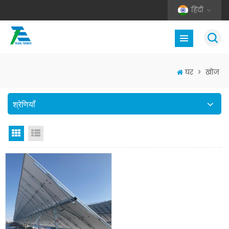
हिंदी
घर
>
खोज
श्रेणियाँ
जाली देखना
सूची दृश्य