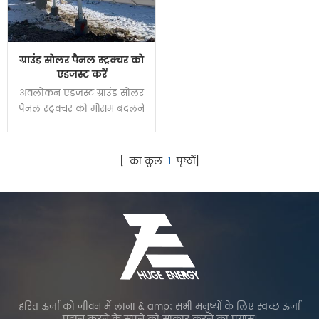
ग्राउंड सोलर पैनल स्ट्रक्चर को
एडजस्ट करें
अवलोकन एडजस्ट ग्राउंड सोलर
पैनल स्ट्रक्चर को मौसम बदलने
के अनुसार एंगल सेटिंग्स द्वारा
बिजली उत्पादन बढ़ाने के लिए
डिज़ाइन किया गया है। यह
[ का कुल
1
पृष्ठों]
मैनुअल या इलेक्ट्रिक मोटर के
माध्यम से विभिन्न कोण कवर
एन-एस 10'-60 प्राप्त कर सकता
है। संपूर्ण स्थिरता सुनिश्चित करने
के लिए संरचना के लिए कार्बन
स्टील को मुख्य सामग्री के रूप में
अपनाया जाता है।
हरित ऊर्जा को जीवन में लाना & amp; सभी मनुष्यों के लिए स्वच्छ ऊर्जा