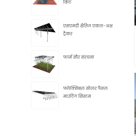
किट
एसएमडी क्षैतिज एकल-अक्ष
ट्रैकर
फार्म सौर संरचना
फ्लेक्सिबल सोलर पैनल
माउंटिंग सिस्टम