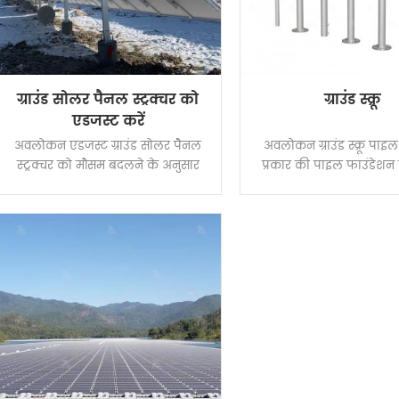
और आसान पीवी मॉड्यूल इंस्टॉलेशन को
सक्षम बनाता है।
ग्राउंड सोलर पैनल स्ट्रक्चर को
ग्राउंड स्क्रू
एडजस्ट करें
अवलोकन एडजस्ट ग्राउंड सोलर पैनल
अवलोकन ग्राउंड स्क्रू पा
स्ट्रक्चर को मौसम बदलने के अनुसार
प्रकार की पाइल फाउंडेशन सा
एंगल सेटिंग्स द्वारा बिजली उत्पादन बढ़ाने
जिसमें पारंपरिक ग्राउंड पाइ
के लिए डिज़ाइन किया गया है। यह
में अतुलनीय श्रेष्ठता लाभ है
मैनुअल या इलेक्ट्रिक मोटर के माध्यम से
स्वतंत्र नींव और पट्टी नींव 
विभिन्न कोण कवर एन-एस 10'-60 प्राप्त
लिए पेटेंट डिजाइन को जमीन
कर सकता है। संपूर्ण स्थिरता सुनिश्चित
कर दिया गया है। ग्राउंड स्क्रू 
करने के लिए संरचना के लिए कार्बन
लोड के साथ जुड़ा हुआ है। निर्
स्टील को मुख्य सामग्री के रूप में अपनाया
स्थिति, निर्माण दक्षता से प्रतिब
जाता है।
पर्यावरण को नुकसान नहीं पहुं
इसमें पर्यावरण संरक्षण के अधि
यह अभी भी गंभीर ठंड के मौस
में भी बनाया जा सकता है, यह