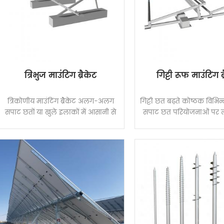
त्रिभुज माउंटिंग ब्रैकेट
गिट्टी रूफ माउंटिंग ब
त्रिकोणीय माउंटिंग ब्रैकेट अलग-अलग
गिट्टी छत बढ़ते कोष्ठक विभिन
सपाट छतों या खुले इलाकों में आसानी से
सपाट छत परियोजनाओं पर लागू
लागू हो सकते हैं क्योंकि इसमें रूफ क्लैंप
गर्म-डुबकी गैल्वेनाइज्ड स्टील 
और रूफ पैठ दोनों के लिए परिवर्तनीय
घटकों में संरचना की ताकत, 
झुकाव कोण और फ़ुटिंग विकल्प हैं। ऊंचाई
संक्षारण प्रतिरोध का अच्छा प्रद
को निश्चित झुकाव या समायोज्य झुकाव के
और विभिन्न सौर मॉड्यूल के
रूप में इस्तेमाल किया जा सकता है, जिससे
होते हैं। पेटेंट संरचना डिजा
परियोजना-विशिष्ट समायोजन की
लागत को बचाने के लिए कम
अनुमति मिलती है और सौर ऊर्जा उत्पादन
समय की गारंटी देता 
का अनुकूलन होता है। अभिनव उच्च प्री-
असेंबली डिज़ाइन ऑन-साइट कटिंग और
वेल्डिंग को समाप्त करता है और त्वरित