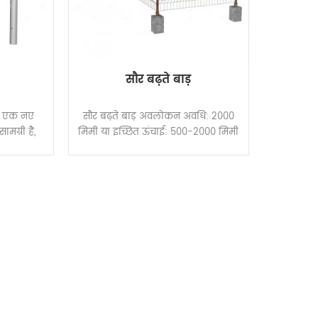
सौर बढ़ते बाड़
इल एक नए
सौर बढ़ते बाड़ अवलोकन अवधि: 2000
मग्री है,
मिमी या इच्छित ऊंचाई: 500-2000 मिमी
ल की तुलना
जाल रिक्ति: 70x150 मिमी या 100x100
। कंक्रीट
मिमी सतह के उपचार: गर्म स्नान जस्ती /
को बदलने के
डुबकी-कोटिंग रंग: चांदी / हरे / सफेद /
 में खराब
भूरे या अनुकूलित पैरामीटर परियोजना
पाइल का शीर्ष
विशाल ऊर्जा क्यों विश्वसनीयता विशाल
माण भूगर्भीय
ऊर्जा ग्राहकों को विश्वसनीय उत्पादों को
ंधित नहीं है,
वितरित करने के लिए सफल सौर स्थापना
चाता है, और
समाधान में विशेषज्ञता निर्माता है। हम
क फायदे हैं।
दृढ़ता से डिजाइन और उत्पादन के अनुसार
म की स्थिति
समर्थन करते हैं अंतरराष्ट्रीय मानक । हम
 प्रवास और
अपने उत्पादों की विश्वसनीयता की गारंटी दे