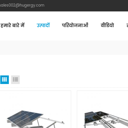
.sales002@hugergy.com
हमारे बारे में
उत्पादों
परियोजनाओं
वीडियो
Aluminum Agri-PV Racking
Flexible 
जाली देखना
सूची दृश्य